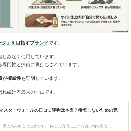
ーク」を目指すブランド
です。
惜しみなく使用しています。
る専門性と技術に裏打ちされています。
績が権威性を証明
しています。
ばれ続ける最大の理由です。
】マスターウォールの口コミ評判は本当？後悔しないための完
入前の不安は当然です。 特に30万円以上する買い物で失敗 ...