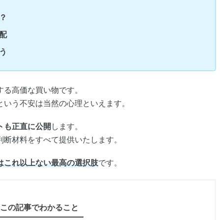
？
配
う
する高価な買い物です。
という不安は当然の心理といえます。
トも正直に公開
します。
判断材料をすべて提供いたします。
はこれ以上ない最高の選択肢
です。
この記事でわかること