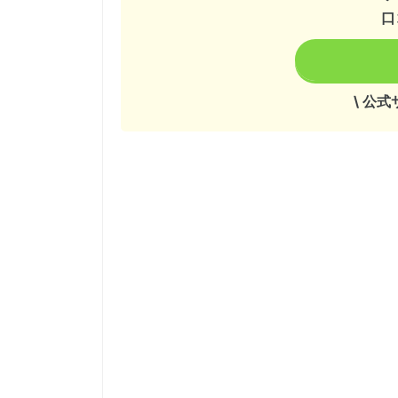
口
\ 公