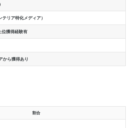
）
（インテリア特化メディア）
上位獲得経験有
アから獲得あり
割合