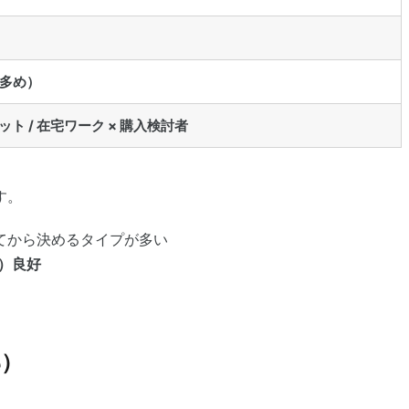
が多め）
ェット / 在宅ワーク × 購入検討者
す。
てから決めるタイプが多い
率）良好
部）