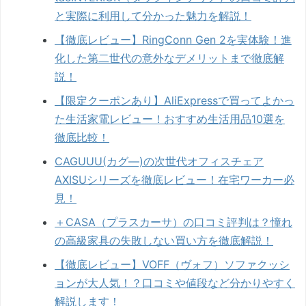
と実際に利用して分かった魅力を解説！
【徹底レビュー】RingConn Gen 2を実体験！進
化した第二世代の意外なデメリットまで徹底解
説！
【限定クーポンあり】AliExpressで買ってよかっ
た生活家電レビュー！おすすめ生活用品10選を
徹底比較！
CAGUUU(カグ―)の次世代オフィスチェア
AXISUシリーズを徹底レビュー！在宅ワーカー必
見！
＋CASA（プラスカーサ）の口コミ評判は？憧れ
の高級家具の失敗しない買い方を徹底解説！
【徹底レビュー】VOFF（ヴォフ）ソファクッシ
ョンが大人気！？口コミや値段など分かりやすく
解説します！