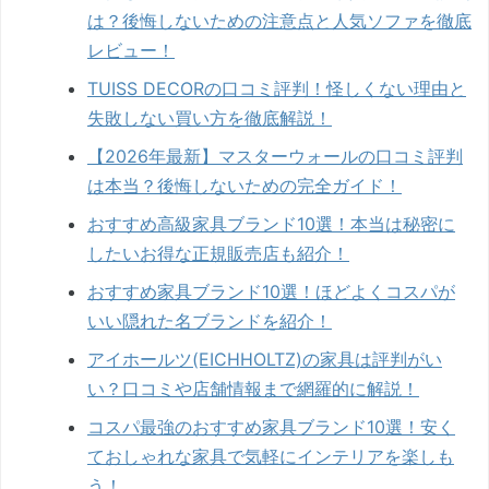
は？後悔しないための注意点と人気ソファを徹底
レビュー！
TUISS DECORの口コミ評判！怪しくない理由と
失敗しない買い方を徹底解説！
【2026年最新】マスターウォールの口コミ評判
は本当？後悔しないための完全ガイド！
おすすめ高級家具ブランド10選！本当は秘密に
したいお得な正規販売店も紹介！
おすすめ家具ブランド10選！ほどよくコスパが
いい隠れた名ブランドを紹介！
アイホールツ(EICHHOLTZ)の家具は評判がい
い？口コミや店舗情報まで網羅的に解説！
コスパ最強のおすすめ家具ブランド10選！安く
ておしゃれな家具で気軽にインテリアを楽しも
う！