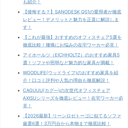
も紹介！
【後悔する？】SANODESK QS1の愛用者が徹底
レビュー！デメリットと魅力を正直に解説しま
す！
【これが最強】おすすめのオフィスチェア5選を
徹底比較！腰痛にお悩みの在宅ワーカー必見！
アイホールツ（EICHHOLTZ）のおすすめ家具5
選！ソファや照明など魅力的な家具が満載！
WOODLIFE(ウッドライフ)のおすすめ家具を紹
介！口コミ評判や人気の理由も徹底解説！
CAGUUU(カグ―)の次世代オフィスチェア
AXISUシリーズを徹底レビュー！在宅ワーカー必
見！
【2026最新】リーンロゼトーゴに似てるソファ
厳選6選！3万円台から本物まで徹底比較！