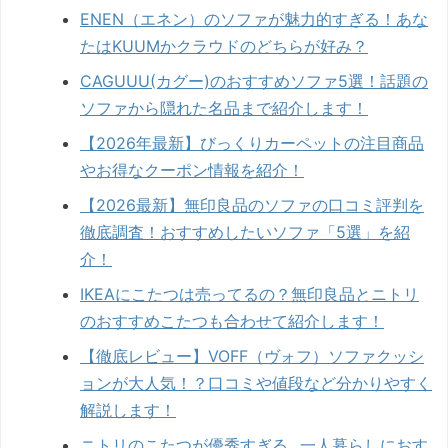
ENEN（エネン）のソファが魅力的すぎる！あな
たはKUUMかクラウドのどちらが好み？
CAGUUU(カグー)のおすすめソファ5選！話題の
ソファから隠れた名品まで紹介します！
【2026年最新】びっくりカーペットの注目商品
やお得なクーポン情報を紹介！
【2026最新】無印良品のソファの口コミ評判を
徹底調査！おすすめしたいソファ「5選」を紹
介！
IKEAにこたつは売ってるの？無印良品とニトリ
のおすすめこたつも合わせて紹介します！
【徹底レビュー】VOFF（ヴォフ）ソファクッシ
ョンが大人気！？口コミや値段など分かりやすく
解説します！
ニトリのこたつが優秀すぎる...一人暮らしにおす