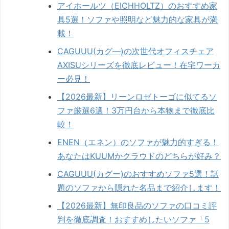
アイホールツ（EICHHOLTZ）のおすすめ家
具5選！ソファや照明など魅力的な家具が満
載！
CAGUUU(カグ―)の次世代オフィスチェア
AXISUシリーズを徹底レビュー！在宅ワーカ
ー必見！
【2026最新】リーンロゼトーゴに似てるソ
ファ厳選6選！3万円台から本物まで徹底比
較！
ENEN（エネン）のソファが魅力的すぎる！
あなたはKUUMかクラウドのどちらが好み？
CAGUUU(カグー)のおすすめソファ5選！話
題のソファから隠れた名品まで紹介します！
【2026最新】無印良品のソファの口コミ評
判を徹底調査！おすすめしたいソファ「5