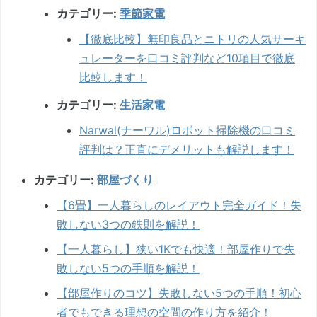
カテゴリー:
季節家電
【徹底比較】無印良品とニトリの人気サーキ
ュレーターを口コミ評判など10項目で徹底
比較します！
カテゴリー:
生活家電
Narwal(ナーワル)ロボット掃除機の口コミ
評判は？正直にデメリットも解説します！
カテゴリー:
部屋づくり
【6畳】一人暮らしのレイアウト完全ガイド！失
敗しない3つの鉄則を解説！
【一人暮らし】狭い1Kでも快適！部屋作りで失
敗しない5つの手順を解説！
【部屋作りのコツ】失敗しない5つの手順！初心
者でもできる理想の空間の作り方を紹介！