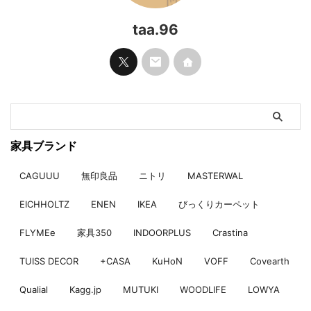
taa.96
家具ブランド
CAGUUU
無印良品
ニトリ
MASTERWAL
EICHHOLTZ
ENEN
IKEA
びっくりカーペット
FLYMEe
家具350
INDOORPLUS
Crastina
TUISS DECOR
+CASA
KuHoN
VOFF
Covearth
Qualial
Kagg.jp
MUTUKI
WOODLIFE
LOWYA