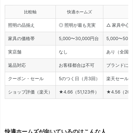
比較軸
快適ホームズ
照明の品揃え
◎ 照明が最も充実
△ 家具中心
家具の価格帯
5,000〜30,000円台
5,000〜50,
実店舗
なし
あり（全国1
返品対応
お客様都合は不可
ブランドによ
クーポン・セール
5のつく日（月3回）
楽天セール対
ショップ評価（楽天）
★4.66（51,123件）
★4.56（20
快適ホームズが向いているのはこんな人