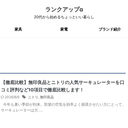
ランクアップα
20代から始めるちょっといい暮らし
家具
家電
ブランド紹介
【徹底比較】無印良品とニトリの人気サーキュレーターを口
コミ評判など10項目で徹底比較します！
2026/8/6
ニトリ
,
無印良品
今年も暑い季節が到来。部屋の空気を効率よく循環させたい方にとって、
サーキュレーターは欠 ...